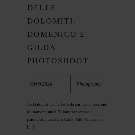
GIU
PORTFOLIOS
DELLE
DOLOMITI.
JOHN & LIZA
DOMENICO E
STEPH & JENNIFER
GILDA
VICTOR & ASHLEY
PHOTOSHOOT
HARRY & JANE
03/06/2024
Photography
Le Dolomiti hanno fatto da cornice al racconto
di momenti unici Dolomiti maestose e
panorami mozzafiato hanno fatto da cornice
[…]