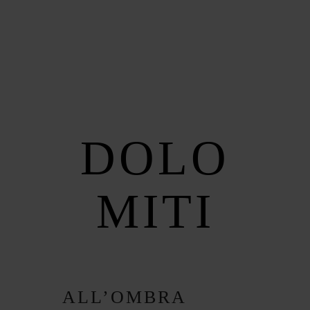
MENUS
HOME
DOLO
ABOUT ME
MITI
CONTACT
COURSES
SHOP
ALL’OMBRA
03