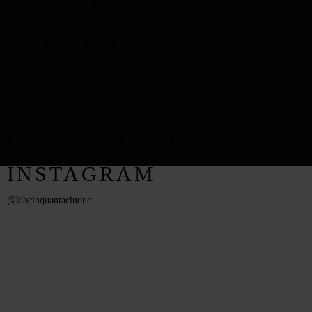
successivamente al giorno del matrimonio, in abiti da sposi in una […]
Continue Reading
FOLLOW US ON
INSTAGRAM
@labcinquantacinque