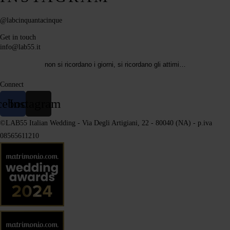
@labcinquantacinque
Get in touch
info@lab55.it
non si ricordano i giorni, si ricordano gli attimi…
Connect
cebook
Instagram
©LAB55 Italian Wedding - Via Degli Artigiani, 22 - 80040 (NA) - p.iva
08565611210