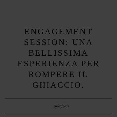
MENUS
HOME
ENGAGEMENT
ABOUT ME
SESSION: UNA
CONTACT
BELLISSIMA
COURSES
ESPERIENZA PER
SHOP
ROMPERE IL
GHIACCIO.
PORTFOLIOS
JOHN & LIZA
29/03/2021
STEPH & JENNIFER