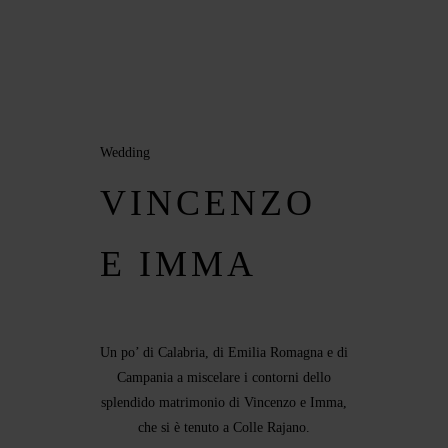
MENUS
HOME
ABOUT ME
Wedding
CONTACT
VINCENZO
COURSES
E IMMA
SHOP
Un po’ di Calabria, di Emilia Romagna e di
PORTFOLIOS
Campania a miscelare i contorni dello
splendido matrimonio di Vincenzo e Imma,
JOHN & LIZA
che si è tenuto a Colle Rajano.