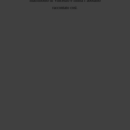
matrimonio di Vincenzo e Imma l’abbiamo
raccontato così.