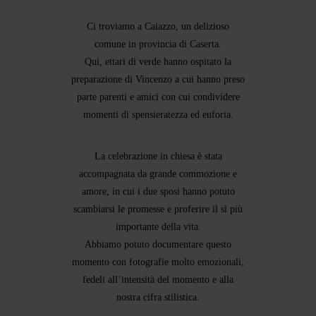
STEPH & JENNIFER
Ci troviamo a Caiazzo, un delizioso
VICTOR & ASHLEY
comune in provincia di Caserta.
Qui, ettari di verde hanno ospitato la
HARRY & JANE
preparazione di Vincenzo a cui hanno preso
parte parenti e amici con cui condividere
momenti di spensieratezza ed euforia.
La celebrazione in chiesa è stata
accompagnata da grande commozione e
amore, in cui i due sposi hanno potuto
scambiarsi le promesse e proferire il sì più
importante della vita.
Abbiamo potuto documentare questo
momento con fotografie molto emozionali,
fedeli all’intensità del momento e alla
nostra cifra stilistica.